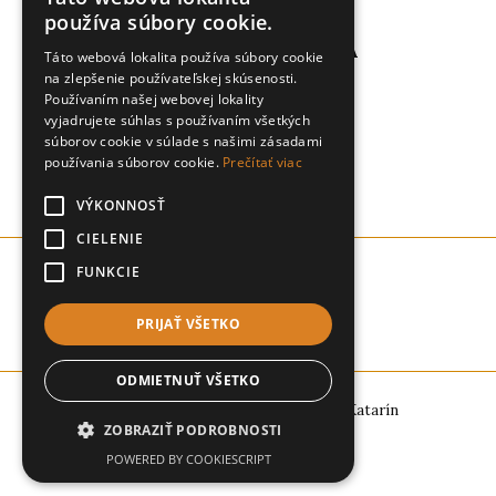
používa súbory cookie.
MGR. KATARÍNA ZIMOVÁ
Táto webová lokalita používa súbory cookie
na zlepšenie používateľskej skúsenosti.
Používaním našej webovej lokality
#slovakcellist
vyjadrujete súhlas s používaním všetkých
súborov cookie v súlade s našimi zásadami
používania súborov cookie.
Prečítať viac
VÝKONNOSŤ
CIELENIE
FUNKCIE
PRIJAŤ VŠETKO
ODMIETNUŤ VŠETKO
Copyright © 2026 |
Made with ♥︎ by Katarín
ZOBRAZIŤ PODROBNOSTI
POWERED BY COOKIESCRIPT