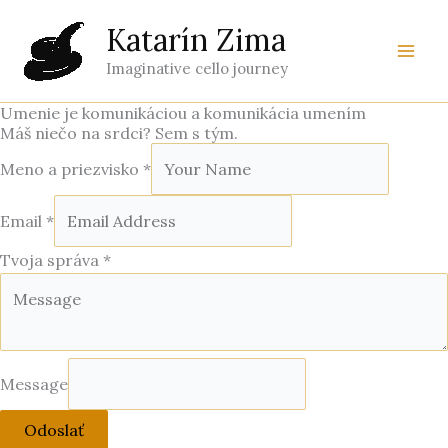
Preskočiť
Katarín Zima
na
obsah
Imaginative cello journey
Umenie je komunikáciou a komunikácia umením
Máš niečo na srdci? Sem s tým.
Meno a priezvisko
*
Email
*
Tvoja správa
*
Message
Odoslať