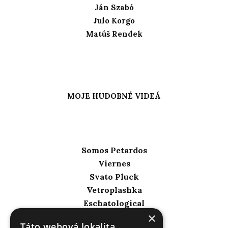
Ján Szabó
Julo Korgo
Matúš Rendek
MOJE HUDOBNÉ VIDEÁ
Somos Petardos
Viernes
Svato Pluck
Vetroplashka
Eschatological
×
Táto webová lokalita